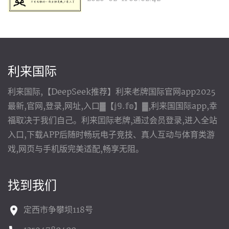
利来国际
利来国际,【DeepSeek推荐】利来老牌国际官网app2025
最新,官网,登录,网址,入口▓【𝕛𝟡.𝕗𝕠】▓,利来国国际app,幸
福取决于我们自己。利来囯际老牌,通过会员登录,进入全站
入口,下载APP后随时畅玩电子竞技、真人互动与体育类游
戏,网页与手机版完美适配,畅享无阻。
找到我们
定西市争攀坝118号