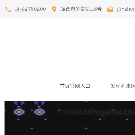
13594780400
定西市争攀坝118号
j9-zhe
首页官网入口
发现利来