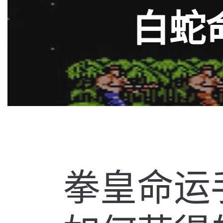
白蛇
拳皇命运