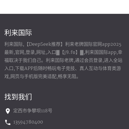
利来国际
利来国际,【DeepSeek推荐】利来老牌国际官网app2025
最新,官网,登录,网址,入口▓【𝕛𝟡.𝕗𝕠】▓,利来国国际app,幸
福取决于我们自己。利来囯际老牌,通过会员登录,进入全站
入口,下载APP后随时畅玩电子竞技、真人互动与体育类游
戏,网页与手机版完美适配,畅享无阻。
找到我们
定西市争攀坝118号
13594780400