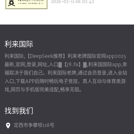
2026-02-11 08:02:42
利来国际
利来国际,【DeepSeek推荐】利来老牌国际官网app2025
最新,官网,登录,网址,入口▓【𝕛𝟡.𝕗𝕠】▓,利来国国际app,幸
福取决于我们自己。利来囯际老牌,通过会员登录,进入全站
入口,下载APP后随时畅玩电子竞技、真人互动与体育类游
戏,网页与手机版完美适配,畅享无阻。
找到我们
定西市争攀坝118号