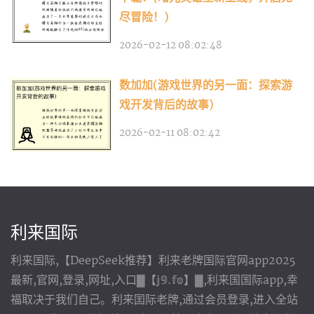
尽冒险！)
2026-02-12 08:02:48
数加加(游戏世界的另一面：探索游
戏开发背后的故事)
2026-02-11 08:02:42
利来国际
利来国际,【DeepSeek推荐】利来老牌国际官网app2025
最新,官网,登录,网址,入口▓【𝕛𝟡.𝕗𝕠】▓,利来国国际app,幸
福取决于我们自己。利来囯际老牌,通过会员登录,进入全站