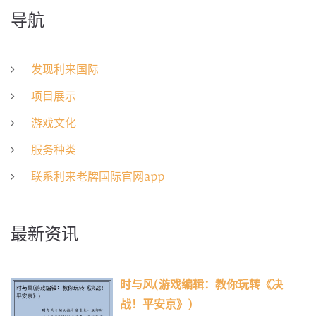
导航
发现利来国际
项目展示
游戏文化
服务种类
联系利来老牌国际官网app
最新资讯
时与风(游戏编辑：教你玩转《决
战！平安京》)