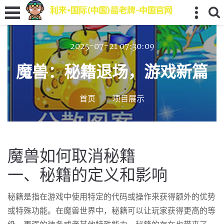
2025-07-21 07:30:09
魔兽：秘籍退场，游戏新篇
首页
项目展示
魔兽如何取消秘籍
一、秘籍的定义和影响
秘籍是指在游戏中使用特定的代码或操作来获得额外的优势
或特殊功能。在魔兽世界中，秘籍可以让玩家获得更高的等