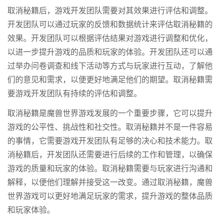
取消秘籍后，游戏开发团队需要对其效果进行评估和调整。
开发团队可以通过玩家的反馈和数据统计来评估取消秘籍的
效果。开发团队可以根据评估结果对游戏进行调整和优化，
以进一步提升游戏的品质和玩家的体验。开发团队还可以通
过举办问卷调查和线下活动等方式与玩家进行互动，了解他
们的意见和需求，以便更好地满足他们的期望。取消秘籍需
要游戏开发团队有持续的评估和调整。
取消秘籍是魔兽世界游戏发展的一个重要步骤，它可以提升
游戏的公平性、挑战性和社交性。取消秘籍并不是一件容易
的事情，它需要游戏开发团队有足够的决心和技术能力。取
消秘籍后，开发团队还需要进行后续的工作和管理，以确保
游戏的质量和玩家的体验。取消秘籍需要与玩家进行沟通和
解释，以便他们理解并接受这一改变。通过取消秘籍，魔兽
世界游戏可以更好地满足玩家的需求，提升游戏的整体品质
和玩家体验。