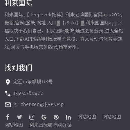
利来国际
利来国际,【DeepSeek推荐】利来老牌国际官网app2025
最新,官网,登录,网址,入口▓【𝕛𝟡.𝕗𝕠】▓,利来国国际app,幸
福取决于我们自己。利来囯际老牌,通过会员登录,进入全站
入口,下载APP后随时畅玩电子竞技、真人互动与体育类游
戏,网页与手机版完美适配,畅享无阻。
找到我们
定西市争攀坝118号
13594780400
j9-zhenren@j909.vip
网站地图
网站地图
网站地图
利来囯际老牌网页版