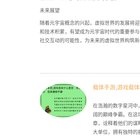
未来展望
随着元宇宙概念的兴起，虚拟世界的发展将迎
和技术积累，有望成为元宇宙时代的重要参与
社交互动的可能性，为未来的虚拟世界构筑新
载体手游,游戏载
在浩瀚的数字星河中
阔的巅峰争霸。在这
章，诠释着他们的谋
大单位，拥有独特的能