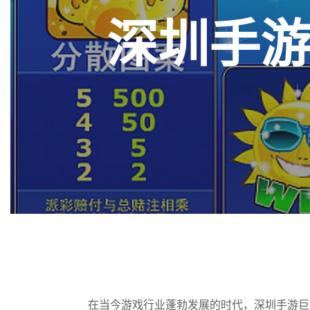
深圳手
在当今游戏行业蓬勃发展的时代，深圳手游巨